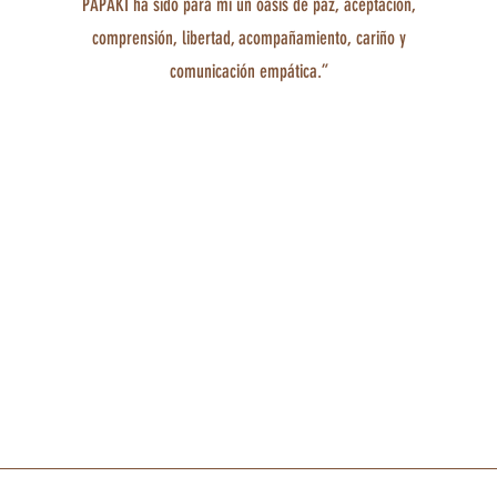
PAPAKI ha sido para mí un oasis de paz, aceptación,
comprensión, libertad, acompañamiento, cariño y
comunicación empática.”